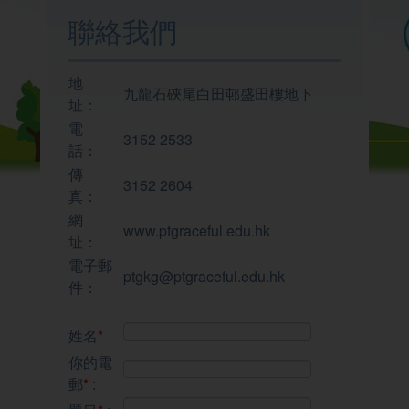
我們的學校
聯絡我們
學與教
地
九龍石硤尾白田邨盛田樓地下
址：
電
3152 2533
校園生活
話：
傳
3152 2604
真：
家校聯繫
網
www.ptgraceful.edu.hk
址：
電子郵
ptgkg@ptgraceful.edu.hk
件：
姓名
*
你的電
郵
*
: