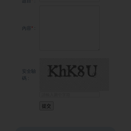
題目
*
:
內容
*
:
安全驗
碼 :