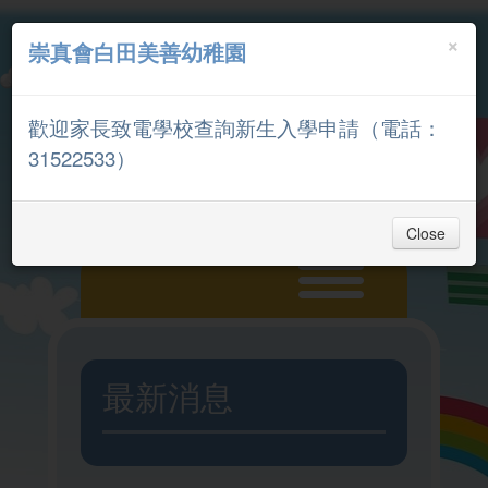
×
崇真會白田美善幼稚園
中文
English
歡迎家長致電學校查詢新生入學申請（電話：
家長專區
31522533）
Close
主頁
最新消息
入學申請