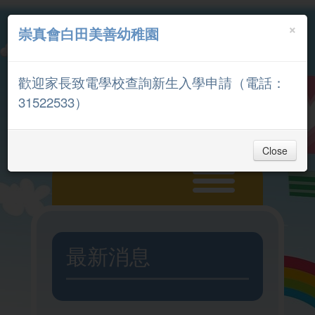
×
崇真會白田美善幼稚園
中文
English
歡迎家長致電學校查詢新生入學申請（電話：
家長專區
31522533）
Close
主頁
最新消息
入學申請